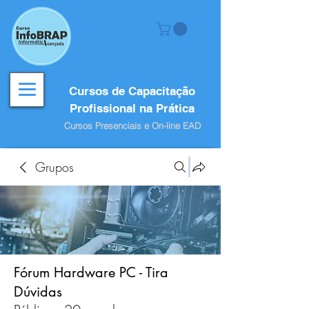
Cursos de Capacitação
Profissional na Prática
Cursos Presenciais e On-line EAD
Grupos
Fórum Hardware PC - Tira
Dúvidas