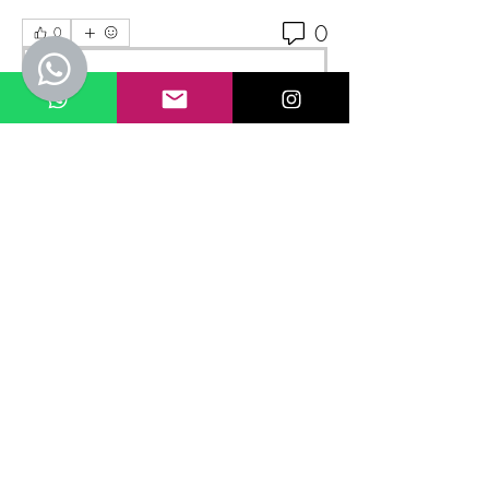
0
0
Rédigez un commentaire...
Informações
Fórum Hardware PC - Tira
Dúvidas alunos e ex-alunos 🔳
membros
Cleber Santos
Seguir
Kugm Bewg
Seguir
Ale Drummond Escocard Morisson
Seguir
Ale Drummond Escocard Morisson