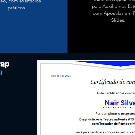
deo, com exercícios
para Auxílio nos Es
práticos.
com Apostilas em P
Slides.
rap
l