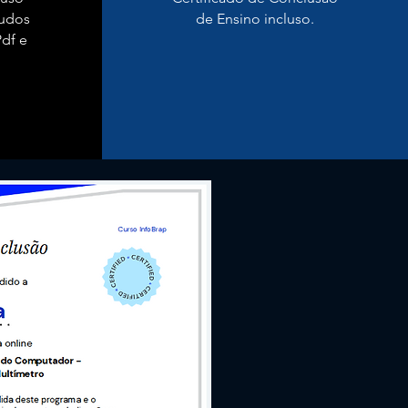
tudos
de Ensino incluso.
df e