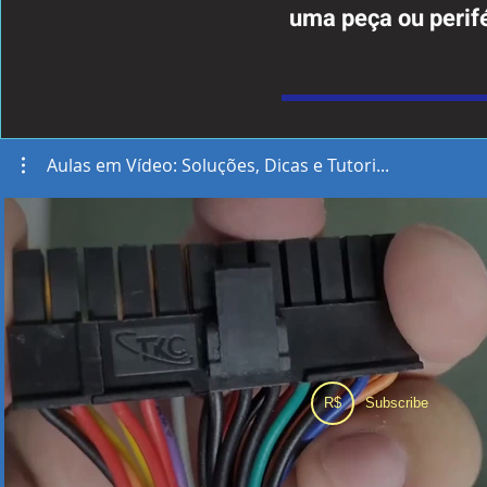
uma peça ou perif
Aulas em Vídeo: Soluções, Dicas e Tutori...
R$
Subscribe