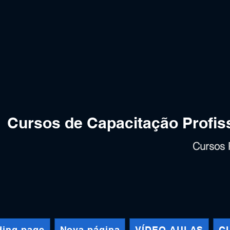
Cursos de Capacitação Profiss
Cursos 
ding page
Nova página
VÍDEO AULAS
C