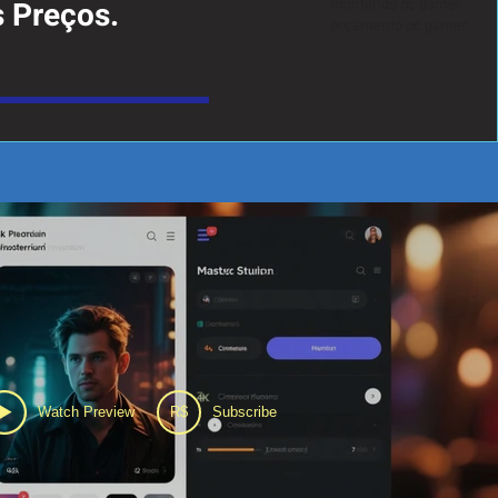
 Preços.
montando pc gamer,
orçamento pc gamer
Watch Preview
R$
Subscribe