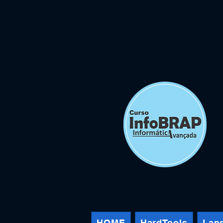
HOME
HardTools
Lan