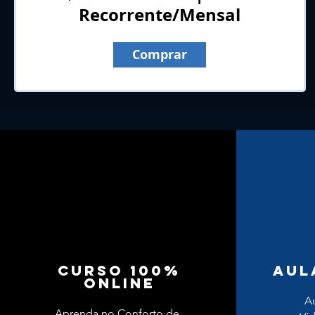
Recorrente/Mensal
Comprar
curso 100%
aUL
online
A
Aprenda no Conforto de