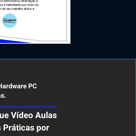
cursos online gratis,
 Hardware PC
melhor curso online,
curso online de qualidade
as.
curso-online-de-
informática, curso-online
de-hardware, curso gratis
ue Vídeo Aulas
curso online de montag
e manutenção de pc, cur
Práticas por
em vídeo de hardware,
como montar pc gamer,