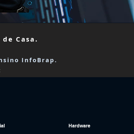
 de Casa.
nsino InfoBrap.
:
ial
Hardware