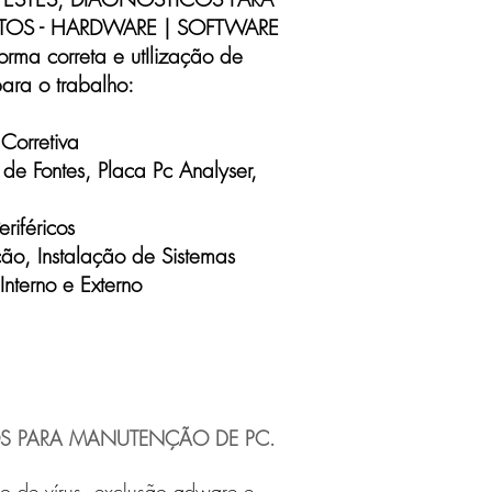
TOS - HARDWARE | SOFTWARE
orma correta e utIlização de
ara o trabalho:
Corretiva
de Fontes, Placa Pc Analyser,
riféricos
ção, Instalação de Sistemas
nterno e Externo
OS PARA MANUTENÇÃO DE PC.
são de vírus, exclusão adware e