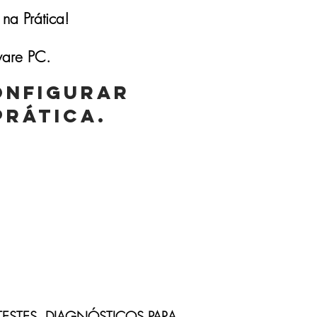
na Prática!
ware PC.
ONFIGURAR
PRÁTICA.
-
s
*Duração Aproximada
TESTES, DIAGNÓSTICOS PARA