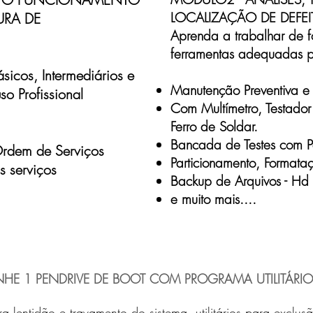
LOCALIZAÇÃO DE DEFEI
URA DE
Aprenda a trabalhar de f
ferramentas adequadas p
sicos, Intermediários e
Manutenção Preventiva e 
o Profissional
Com Multímetro, Testador 
Ferro de Soldar.
Bancada de Testes com Pe
rdem de Serviços
Particionamento, Formata
s serviços
Backup de Arquivos - Hd I
e muito mais....
HE 1 PENDRIVE DE BOOT COM PROGRAMA UTILITÁRI
ra lentidão e travamento do sistema, utilitários para exclu