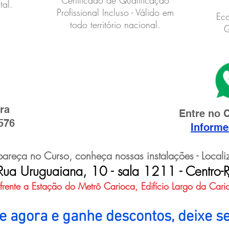
tal.
Profissional Incluso - Válido em
.
Eco
todo território nacional.
Q
ra
Entre no 
576
Informe
reça no Curso, conheça nossas instalações - Local
Rua Uruguaiana, 10 - sala 1211 - Centro-R
frente a Estação do Metrô Carioca, Edifício Largo da Cari
e agora e ganhe descontos, deixe se