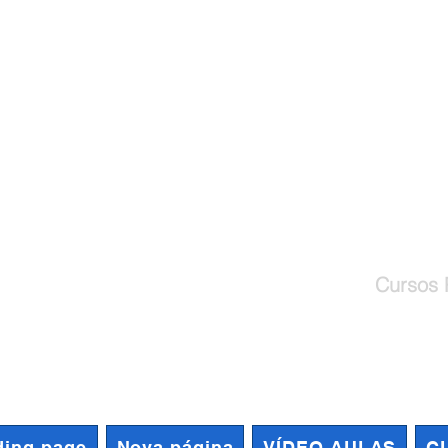
Cursos de Capacitação Profiss
Cursos 
ding page
Nova página
VÍDEO AULAS
C