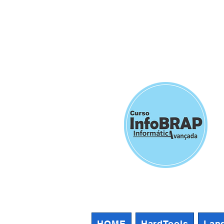
HOME
HardTools
Lan