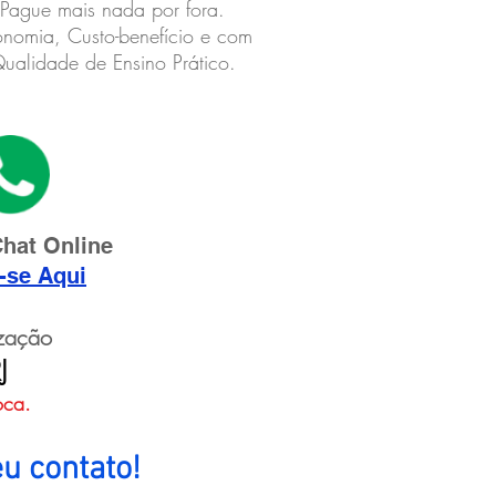
Pague mais nada por fora.
nomia, Custo-benefício e com
ualidade de Ensino Prático.
Chat Online
-se Aqui
ização
J
oca.
u contato!