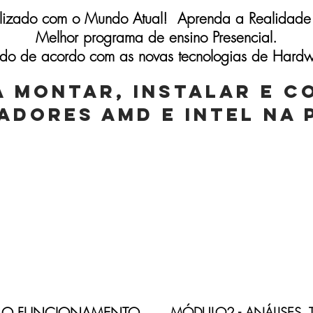
alizado com o Mundo Atual! Aprenda a Realidade 
Melhor programa de ensino Presencial.
ado de acordo com as novas tecnologias de Hard
A MONTAR, INSTALAR E C
DORES AMD E INTEL NA 
Carga Horária e Duração
54 Horas
s e 2 semanas | Turma aos Sábados: 3 Mese
E O FUNCIONAMENTO
MÓDULO2 - ANÁLISES, 