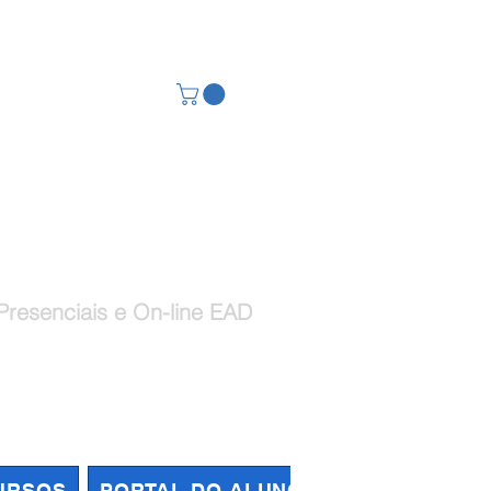
ional na Prática
Presenciais e On-line EAD
Log In
URSOS
PORTAL DO ALUNO
QUEM SOMOS