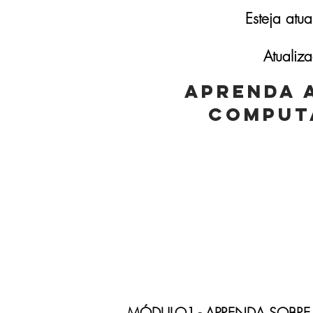
Esteja atu
Atualiz
APRENDA 
COMPUTA
Turma Semana: 2 Mese
MÓDULO1 - APRENDA SOBR