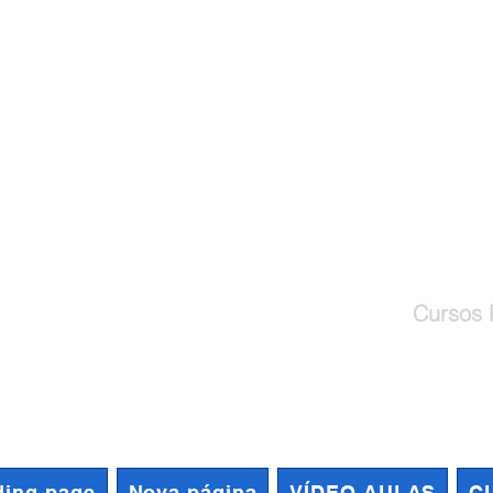
Cursos de Capacitação Profiss
Cursos 
ding page
Nova página
VÍDEO AULAS
C