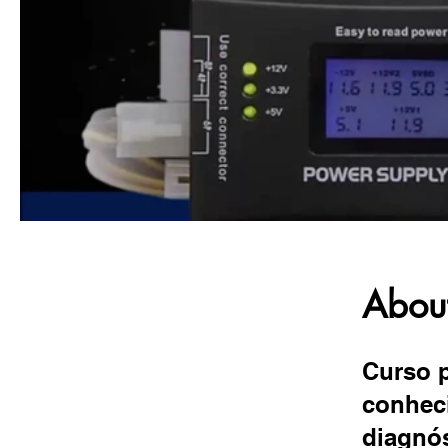
Abou
Curso p
conhec
diagnós