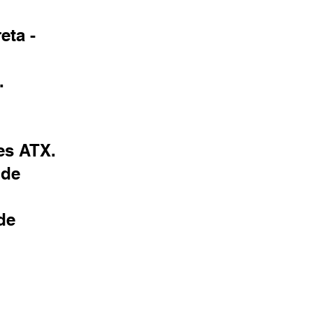
eta -
.
es ATX.
 de
de