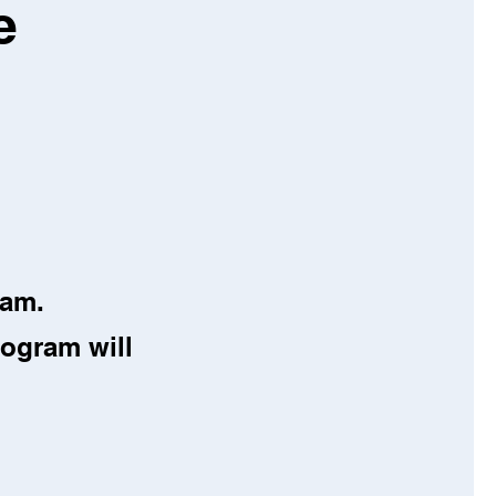
e
ram.
rogram will