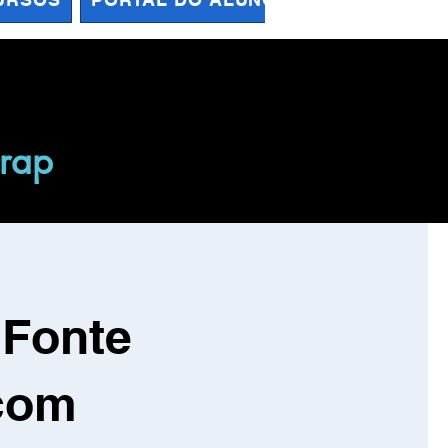
Brap
 Fonte
com