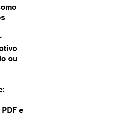
 como
os
r
otivo
do ou
e:
m PDF e