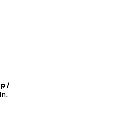
p /
in.