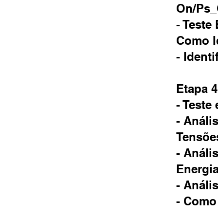
On/Ps
- Teste
Como I
- Ident
Etapa 4
- Teste
- Análi
Tensõe
- Análi
Energia
- Análi
- Como 