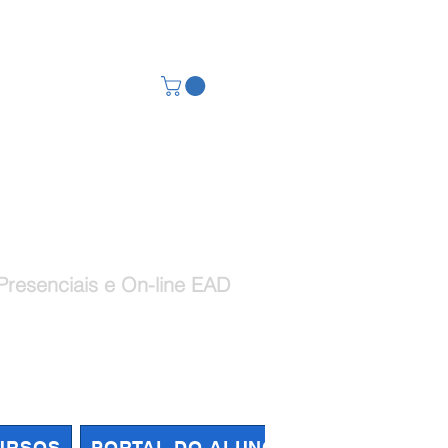
ional na Prática
Presenciais e On-line EAD
Log In
URSOS
PORTAL DO ALUNO
QUEM SOMOS