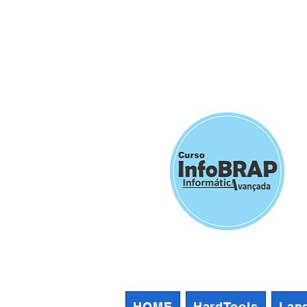
HOME
HardTools
Lan