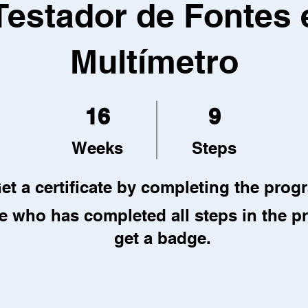
Testador de Fontes 
Multímetro
16 Weeks
9 Steps
16
9
Weeks
Steps
et a certificate by completing the prog
 who has completed all steps in the p
get a badge.