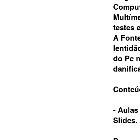
Comput
Multíme
testes 
A Font
lentidã
do Pc n
danific
Conteú
- Aulas
Slides.