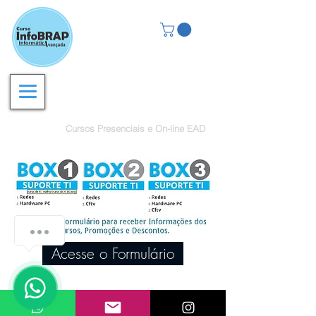
Cursos de Capacitação
Profissional na Prática
Cursos Presenciais e On-line EAD
Acesse o Formulário
Curta e Siga InfoBrap nas