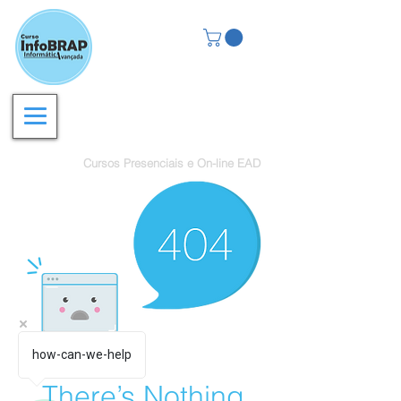
Cursos de Capacitação
Profissional na Prática
Cursos Presenciais e On-line EAD
how-can-we-help
There’s Nothing