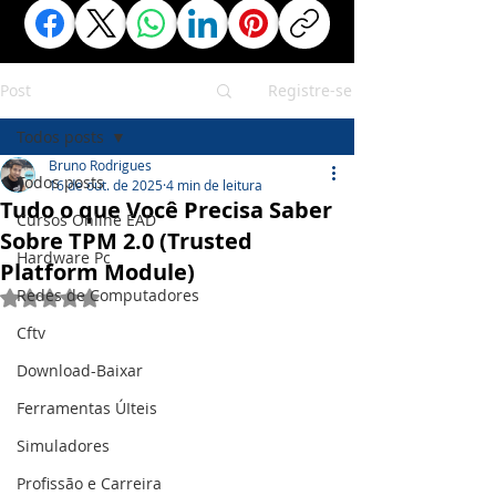
Post
Registre-se
Todos posts
Bruno Rodrigues
Todos posts
16 de out. de 2025
4 min de leitura
Tudo o que Você Precisa Saber
Cursos Online EAD
Sobre TPM 2.0 (Trusted
Hardware Pc
Platform Module)
Redes de Computadores
Avaliado com NaN de 5 estrelas.
Cftv
Download-Baixar
Ferramentas ÚIteis
Simuladores
Profissão e Carreira