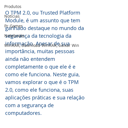
Produtos
O TPM 2.0, ou Trusted Platform 
Notícias
Module, é um assunto que tem 
Pc Gamer
ganhado destaque no mundo da 
segurança da tecnologia da 
Notebooks
informação. Apesar de sua 
WinRAR, download WinRAR, baixar Win
importância, muitas pessoas 
ainda não entendem 
completamente o que ele é e 
como ele funciona. Neste guia, 
vamos explorar o que é o TPM 
2.0, como ele funciona, suas 
aplicações práticas e sua relação 
com a segurança de 
computadores.