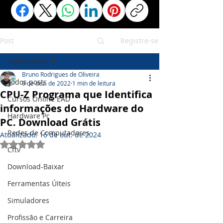
Post
Registre-se
Todos posts
Bruno Rodrigues de Oliveira
Todos posts
9 de dez. de 2022
1 min de leitura
CPU-Z Programa que Identifica
Cursos Online EAD
informações do Hardware do
Hardware Pc
PC. Download Grátis
Redes de Computadores
Atualizado:
16 de out. de 2024
Avaliado com NaN de 5 estrelas.
Cftv
Download-Baixar
Ferramentas ÚIteis
Simuladores
Profissão e Carreira