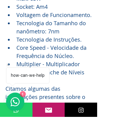
Socket: Am4
Voltagem de Funcionamento.
Tecnologia do Tamanho do 
nanômetro: 7nm
Tecnologia de Instruções.
Core Speed - Velocidade da 
Frequência do Núcleo.
Multiplier - Multiplicador
Memórias Cache de Níveis 
how-can-we-help
L1, L2 e L3.
Citamos algumas das 
1
informações presentes sobre o 
item da CPU - Processador do PC 
da configuração apresentada 
abaixo.