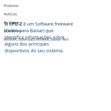
Produtos
Notícias
Pc Gamer
O CPU-Z
 é um Software freeware 
(Grátis para Baixar) que 
Notebooks
Identifica informações sobre 
WinRAR, download WinRAR, baixar Win
alguns dos principais 
dispositivos do seu sistema.