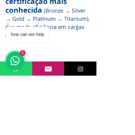
certificação mais 
conhecida 
(Bronze → Silver 
→ Gold → Platinum → Titanium), 
que mede eficiência em cargas 
específicas.
how-can-we-help
1