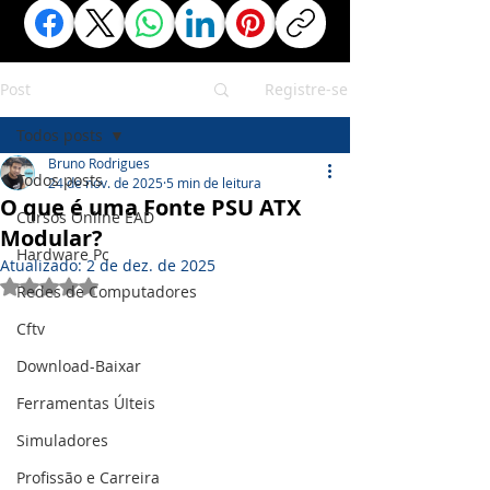
Post
Registre-se
Todos posts
Bruno Rodrigues
Todos posts
24 de nov. de 2025
5 min de leitura
O que é uma Fonte PSU ATX
Cursos Online EAD
Modular?
Hardware Pc
Atualizado:
2 de dez. de 2025
Avaliado com NaN de 5 estrelas.
Redes de Computadores
Cftv
Download-Baixar
Ferramentas ÚIteis
Simuladores
Profissão e Carreira