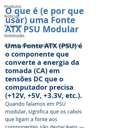
Produtos
O que é (e por que 
Notícias
usar) uma Fonte 
ATX PSU Modular
Pc Gamer
Notebooks
Uma Fonte ATX (PSU) é 
WinRAR, download WinRAR, baixar Win
o componente que 
converte a energia da 
tomada (CA) em 
tensões DC que o 
computador precisa 
(+12V, +5V, +3.3V, etc.). 
Quando falamos em PSU 
modular, significa que os cabos 
que ligam a fonte aos 
componentes são destacáveis — 