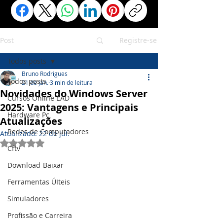
Post
Registre-se
Todos posts
Bruno Rodrigues
Todos posts
21 de jan.
3 min de leitura
Novidades do Windows Server
Cursos Online EAD
2025: Vantagens e Principais
Hardware Pc
Atualizações
Redes de Computadores
Atualizado:
22 de jul.
Avaliado com NaN de 5 estrelas.
Cftv
Download-Baixar
Ferramentas ÚIteis
Simuladores
Profissão e Carreira