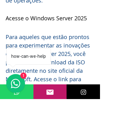
de operações.
Acesse o Windows Server 2025
Para aqueles que estão prontos 
para experimentar as inovações 
do Windows Server 2025, você 
how-can-we-help
pode fazer o download da ISO 
diretamente no site oficial da 
1
Microsoft. Acesse o link para 
obter a versão mais recente e 
dar início à modernização da 
sua infraestrutura de TI: 
Download da ISO do Windows 
Server 2025.