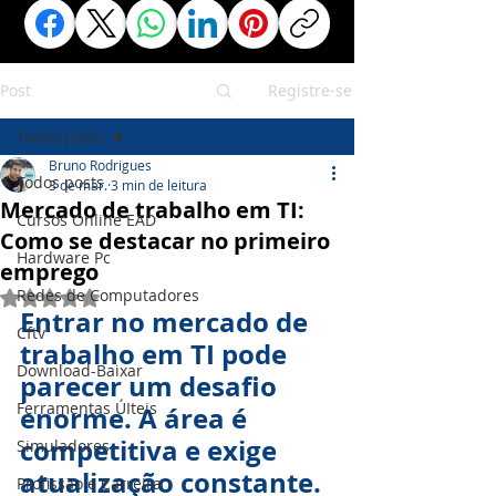
Post
Registre-se
Todos posts
Bruno Rodrigues
Todos posts
3 de mar.
3 min de leitura
Mercado de trabalho em TI:
Cursos Online EAD
Como se destacar no primeiro
Hardware Pc
emprego
Redes de Computadores
Avaliado com NaN de 5 estrelas.
Entrar no mercado de 
Cftv
trabalho em TI pode 
Download-Baixar
parecer um desafio 
Ferramentas ÚIteis
enorme. A área é 
competitiva e exige 
Simuladores
atualização constante. 
Profissão e Carreira