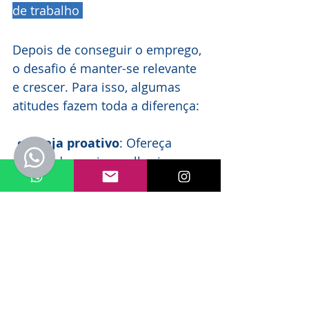
de trabalho 
Depois de conseguir o emprego, 
o desafio é manter-se relevante 
e crescer. Para isso, algumas 
atitudes fazem toda a diferença:
Seja proativo
: Ofereça 
ajuda, sugira melhorias e 
participe das decisões.
Aprenda com os erros
: 
Encare os desafios como 
oportunidades de 
crescimento.
Mantenha-se atualizado
: 
Continue estudando e 