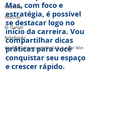
Mas, com foco e 
Produtos
estratégia, é possível 
Notícias
se destacar logo no 
Pc Gamer
início da carreira. Vou 
Notebooks
compartilhar dicas 
práticas para você 
WinRAR, download WinRAR, baixar Win
conquistar seu espaço 
e crescer rápido.