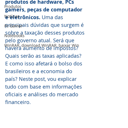
produtos de hardware, PCs 
Produtos
gamers, peças de computador 
Notícias
e eletrônicos.
 Uma das 
principais dúvidas que surgem é 
Pc Gamer
sobre a taxação desses produtos 
Notebooks
pelo governo atual. Será que 
WinRAR, download WinRAR, baixar Win
haverá aumento de impostos? 
Quais serão as taxas aplicadas? 
E como isso afetará o bolso dos 
brasileiros e a economia do 
país? Neste post, vou explicar 
tudo com base em informações 
oficiais e análises do mercado 
financeiro.