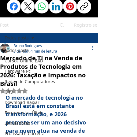
Post
Registre-se
Todos posts
Bruno Rodrigues
Todos posts
3 de mar.
4 min de leitura
Mercado de TI na Venda de
Cursos Online EAD
Produtos de Tecnologia em
Hardware Pc
2026: Taxação e Impactos no
Redes de Computadores
Brasil
Avaliado com NaN de 5 estrelas.
Cftv
O mercado de tecnologia no 
Download-Baixar
Brasil está em constante 
Ferramentas ÚIteis
transformação, e 2026 
promete ser um ano decisivo 
Simuladores
para quem atua na venda de 
Profissão e Carreira