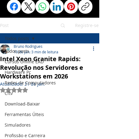
Post
Registre-se
Todos posts
Bruno Rodrigues
Todos posts
19 de jan.
3 min de leitura
Intel Xeon Granite Rapids:
Cursos Online EAD
Revolução nos Servidores e
Hardware Pc
Workstations em 2026
Redes de Computadores
Atualizado:
21 de jan.
Avaliado com NaN de 5 estrelas.
Cftv
Download-Baixar
Ferramentas ÚIteis
Simuladores
Profissão e Carreira