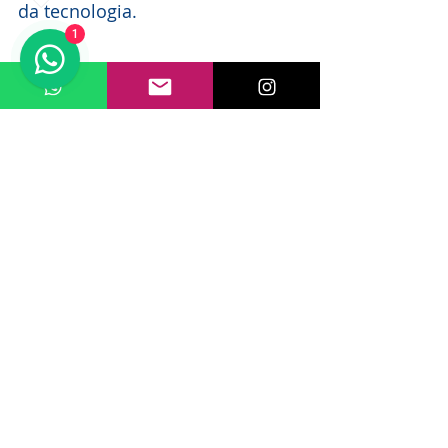
da tecnologia.
1
Tech conference display featuring Intel 
Xeon Granite Rapids
Considerações Finais
Os processadores Intel Xeon 
Granite Rapids estão prontos 