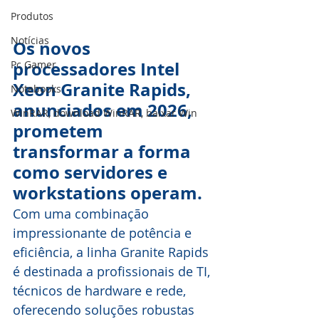
Produtos
Notícias
Os novos 
processadores Intel 
Pc Gamer
Xeon Granite Rapids, 
Notebooks
anunciados em 2026, 
WinRAR, download WinRAR, baixar Win
prometem 
transformar a forma 
como servidores e 
workstations operam. 
Com uma combinação 
impressionante de potência e 
eficiência, a linha Granite Rapids 
é destinada a profissionais de TI, 
técnicos de hardware e rede, 
oferecendo soluções robustas 