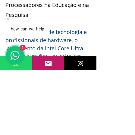
Processadores na Educação e na 
Pesquisa
how-can-we-help
Para estudantes de tecnologia e 
profissionais de hardware, o 
lançamento da Intel Core Ultra 
1
Series 3 significa um salto em 
potencial de aprendizado e 
pesquisa. A possibilidade de 
utilizar processadores com 
capacidade de processamento 
neural e gráficos avançados 
permitirá a estudantes e 
pesquisadores desenvolver 
soluções inovadoras que antes 
eram limitadas por hardware 