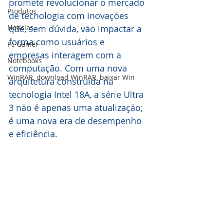
promete revolucionar o mercado 
Produtos
de tecnologia com inovações 
Notícias
que, sem dúvida, vão impactar a 
forma como usuários e 
Pc Gamer
empresas interagem com a 
Notebooks
computação. Com uma nova 
WinRAR, download WinRAR, baixar Win
arquitetura construída na 
tecnologia Intel 18A, a série Ultra 
3 não é apenas uma atualização; 
é uma nova era de desempenho 
e eficiência.