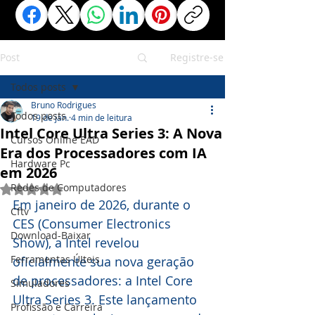
Post
Registre-se
Todos posts
Bruno Rodrigues
Todos posts
19 de jan.
4 min de leitura
Intel Core Ultra Series 3: A Nova
Cursos Online EAD
Era dos Processadores com IA
Hardware Pc
em 2026
Redes de Computadores
Avaliado com NaN de 5 estrelas.
Em janeiro de 2026, durante o 
Cftv
CES (Consumer Electronics 
Download-Baixar
Show), a Intel revelou 
Ferramentas ÚIteis
oficialmente sua nova geração 
de processadores: a Intel Core 
Simuladores
Ultra Series 3. Este lançamento 
Profissão e Carreira