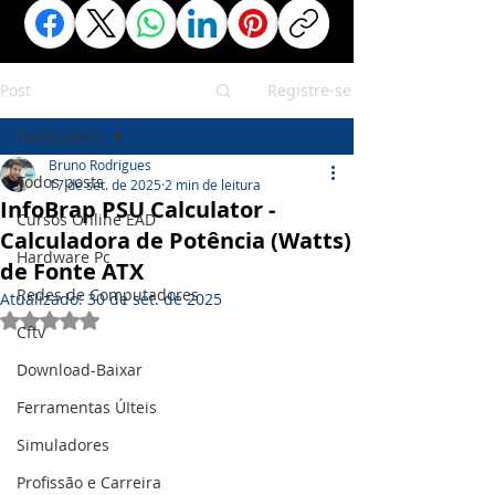
Post
Registre-se
Todos posts
Bruno Rodrigues
Todos posts
17 de set. de 2025
2 min de leitura
InfoBrap PSU Calculator -
Cursos Online EAD
Calculadora de Potência (Watts)
Hardware Pc
de Fonte ATX
Redes de Computadores
Atualizado:
30 de set. de 2025
Avaliado com NaN de 5 estrelas.
Cftv
Download-Baixar
Ferramentas ÚIteis
Simuladores
Profissão e Carreira