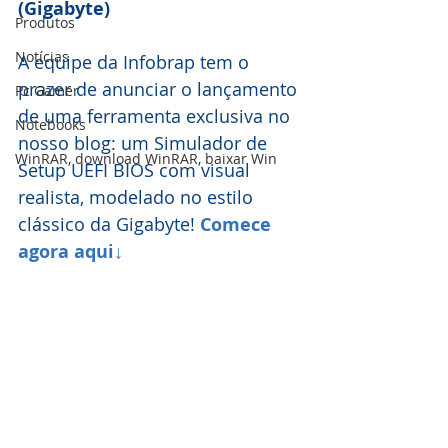
(Gigabyte)
Produtos
Notícias
A equipe da Infobrap tem o 
prazer de anunciar o lançamento 
Pc Gamer
de uma ferramenta exclusiva no 
Notebooks
nosso blog: um Simulador de 
WinRAR, download WinRAR, baixar Win
Setup UEFI BIOS com visual 
realista, modelado no estilo 
clássico da Gigabyte! 
Comece 
agora aqui↓