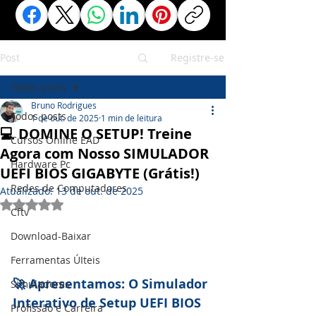
Post
Registre-se
Todos posts
Bruno Rodrigues
Todos posts
1 de out. de 2025
1 min de leitura
💻 DOMINE O SETUP! Treine
Cursos Online EAD
Agora com Nosso SIMULADOR
Hardware Pc
UEFI BIOS GIGABYTE (Grátis!)
Redes de Computadores
Atualizado:
13 de out. de 2025
Avaliado com NaN de 5 estrelas.
Cftv
Download-Baixar
Ferramentas ÚIteis
🚀 Apresentamos: O Simulador 
Simuladores
Interativo de Setup UEFI BIOS 
Profissão e Carreira