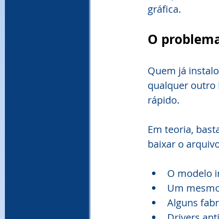
gráfica.
O problema
Quem já instal
qualquer outro
rápido.
Em teoria, bast
baixar o arquiv
O modelo i
Um mesmo d
Alguns fab
Drivers an