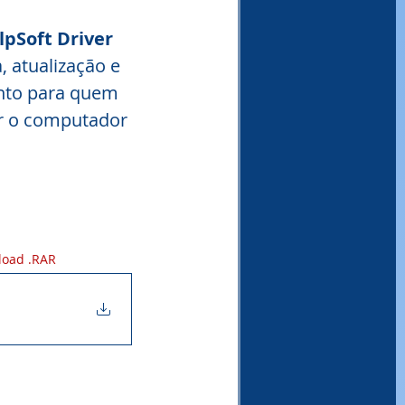
lpSoft Driver 
, atualização e 
anto para quem 
r o computador 
load .RAR