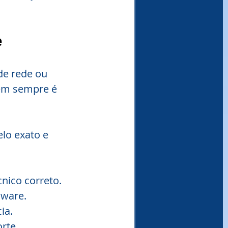
e
e rede ou 
nem sempre é 
lo exato e 
nico correto.
dware.
ia.
rte.