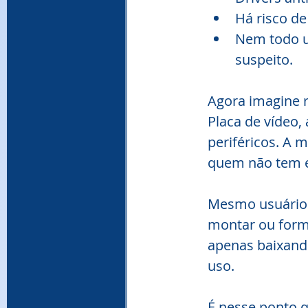
Há risco de
Nem todo us
suspeito.
Agora imagine r
Placa de vídeo,
periféricos. A 
quem não tem e
Mesmo usuários
montar ou form
apenas baixando
uso.
É nesse ponto q