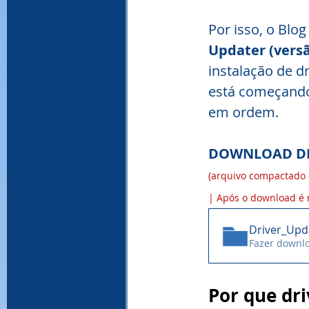
Por isso, o Blog
Updater (versã
instalação de d
está começando
em ordem.
DOWNLOAD DI
(arquivo compactado 
| Após o download é 
Driver_Upd
Fazer downl
Por que dr