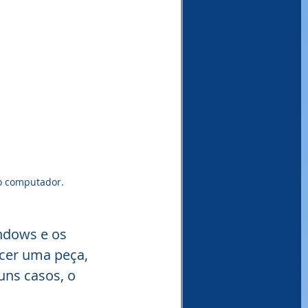
o computador.
ndows e os 
cer uma peça, 
ns casos, o 