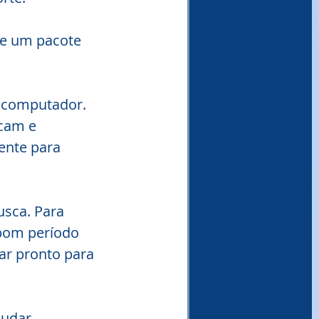
de um pacote 
o computador. 
bcam e 
ente para 
sca. Para 
bom período 
ar pronto para 
judar.