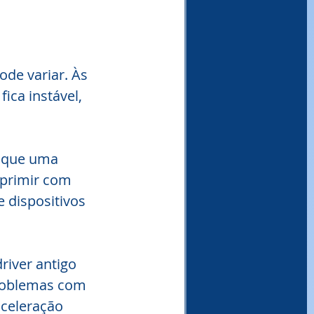
ode variar. Às 
ica instável, 
 que uma 
mprimir com 
 dispositivos 
river antigo 
roblemas com 
celeração 