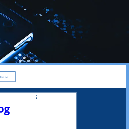
re-se
og