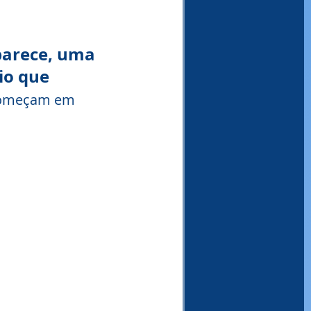
arece, uma 
o que 
começam em 