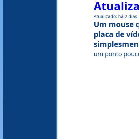
Atualiza
Atualizado:
há 2 dias
WinRAR, download WinRAR, baixar Win
Um mouse qu
placa de ví
simplesmen
um ponto pouco