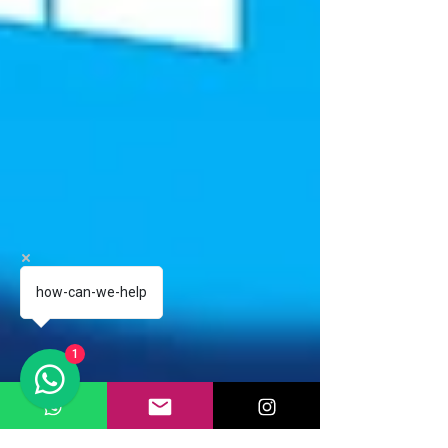
how-can-we-help
1