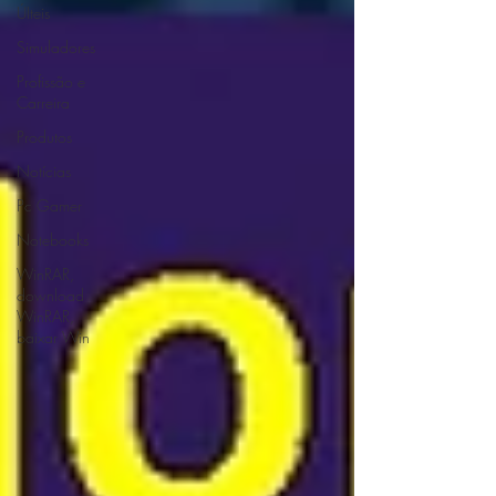
ÚIteis
Simuladores
Profissão e
Carreira
Produtos
Notícias
Pc Gamer
Notebooks
WinRAR,
download
WinRAR,
baixar Win