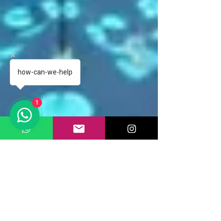
how-can-we-help
1