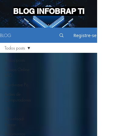
BLOG INFOBRAP TI
BLOG
Registre-se
Todos posts
Todos posts
Cursos Online
EAD
Hardware Pc
Redes de
Computadores
Cftv
Download-
Baixar
Ferramentas