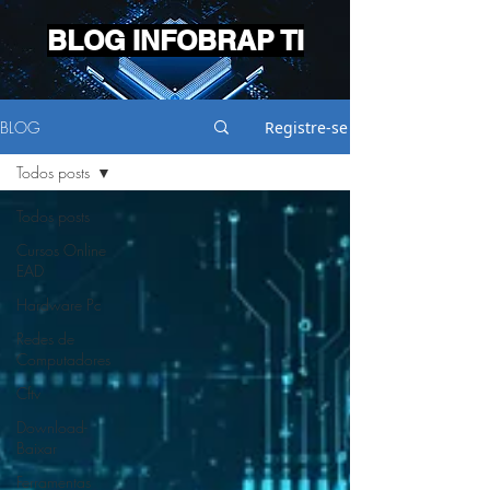
BLOG INFOBRAP TI
BLOG
Registre-se
Todos posts
Todos posts
Cursos Online
EAD
Hardware Pc
Redes de
Computadores
Cftv
Download-
Baixar
Ferramentas