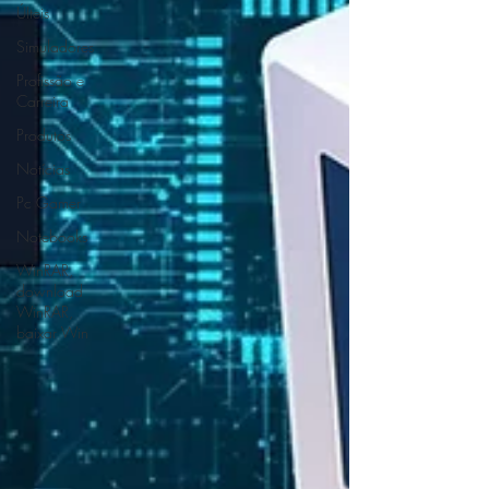
ÚIteis
Simuladores
Profissão e
Carreira
Produtos
Notícias
Pc Gamer
Notebooks
WinRAR,
download
WinRAR,
baixar Win