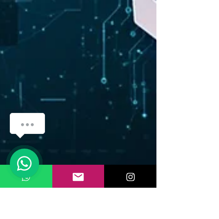
how-can-we-help
1