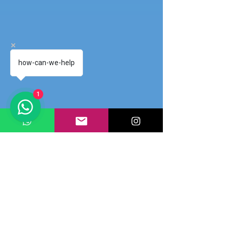
how-can-we-help
1