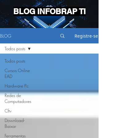
BLOG INFOBRAP TI
BLOG
Registre-se
Todos posts
Todos posts
Cursos Online
EAD
Hardware Pc
Redes de
Computadores
Cftv
Download-
Baixar
Ferramentas