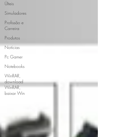
ÚIteis
Simuladores
Profissão e
Carreira
Produtos
Notícias
Pc Gamer
Notebooks
WinRAR,
download
WinRAR,
baixar Win