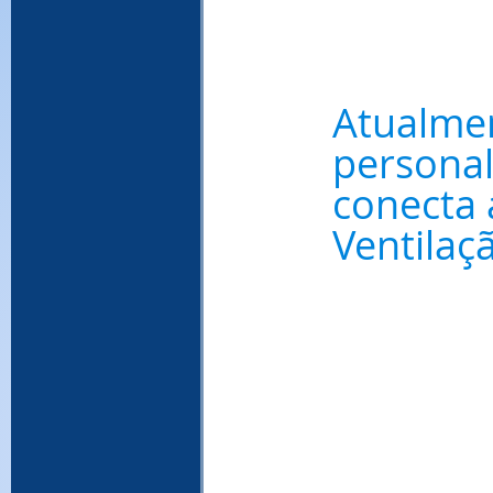
Atualme
personal
conecta 
Ventilaç