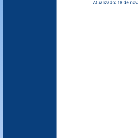
Atualizado:
18 de nov
WinRAR, download WinRAR, baixar Win