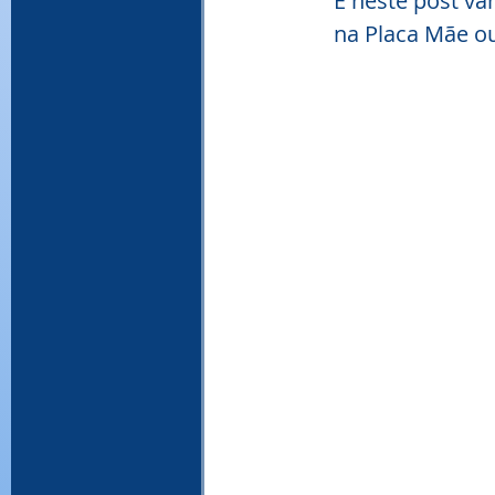
E neste post va
na Placa Mãe ou