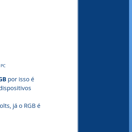
 PC
GB
 por isso é 
ispositivos 
ts, já o RGB é 