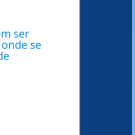
m ser 
 onde se 
de 