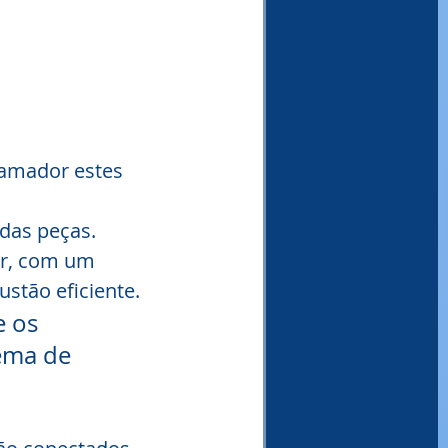
amador estes 
 das peças.
r, com um 
stão eficiente.
e os 
ema de 