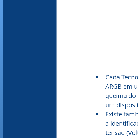
Cada Tecno
ARGB em um 
queima do 
um disposit
Existe tam
a identific
tensão (Volt