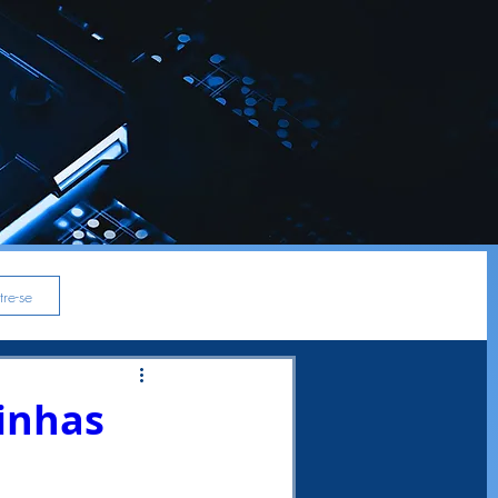
re-se
inhas