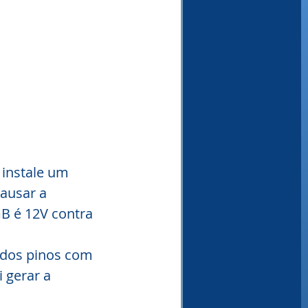
instale um 
ausar a 
B é 12V contra 
 dos pinos com 
 gerar a 