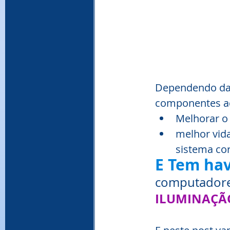
Dependendo da 
componentes ad
Melhorar o 
melhor vid
sistema cor
E Tem ha
computadore
ILUMINAÇÃO