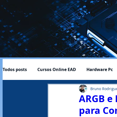
Todos posts
Cursos Online EAD
Hardware Pc
Bruno Rodrigu
Cftv
Download-Baixar
Ferramentas ÚItei
ARGB e 
para C
Profissão e Carreira
Produtos
Notícias