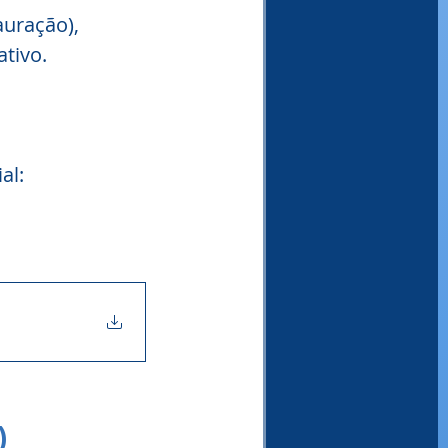
uração), 
tivo.
al:
)