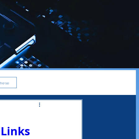
re-se
 Links