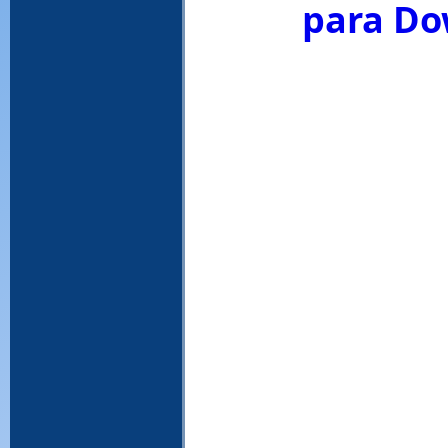
para Do
WinRAR, download WinRAR, baixar Win