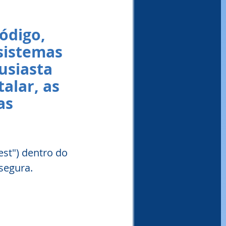
ódigo, 
sistemas 
usiasta 
alar, as 
as 
st") dentro do 
 segura.