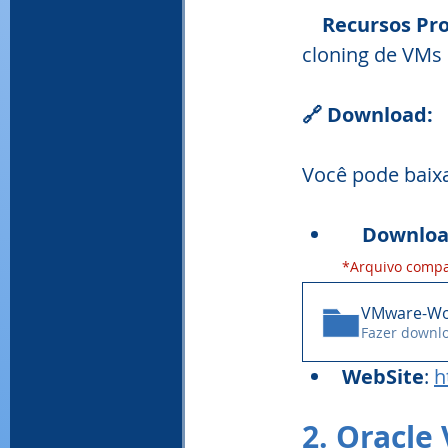
Recursos Pro
cloning de VMs
🔗 Download:
Você pode baixa
    Down
*Arquivo compa
VMware-Wor
Fazer downl
WebSite
: 
h
2. Oracle 