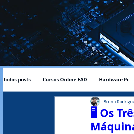
Todos posts
Cursos Online EAD
Hardware Pc
Bruno Rodrigu
Cftv
Download-Baixar
Ferramentas ÚItei
🖥️ Os T
Máquina
Profissão e Carreira
Produtos
Notícias