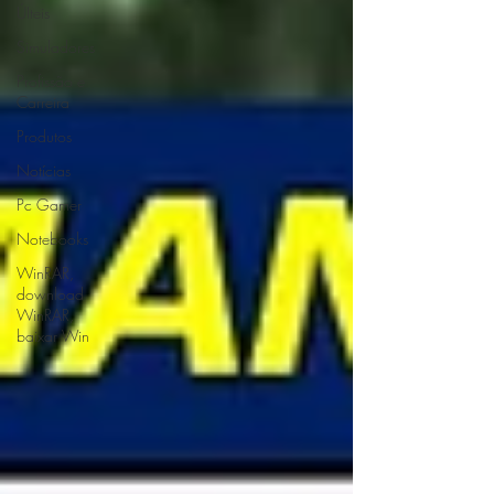
ÚIteis
Simuladores
Profissão e
Carreira
Produtos
Notícias
Pc Gamer
Notebooks
WinRAR,
download
WinRAR,
baixar Win