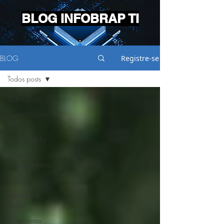
BLOG INFOBRAP TI
BLOG
Registre-se
Todos posts
Todos posts
Cursos Online
EAD
Hardware Pc
Redes de
Computadores
Cftv
Download-
Baixar
Ferramentas