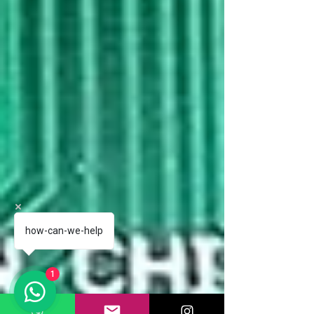
how-can-we-help
1