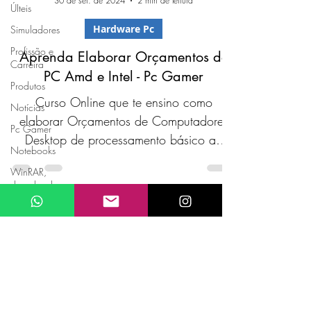
30 de set. de 2024
2 min de leitura
ÚIteis
Hardware Pc
Simuladores
Profissão e
Aprenda Elaborar Orçamentos de
Carreira
PC Amd e Intel - Pc Gamer
Produtos
Curso Online que te ensino como
Notícias
elaborar Orçamentos de Computadores
Pc Gamer
Desktop de processamento básico ao
Notebooks
avançado Pc Gamer.
WinRAR,
download
WinRAR,
baixar Win
Blog InfoBrap TI
Bruno Rodrigues de Oliveira -
CnpJ
24.215.589
/0001-03
Canais de Estudo | Shop Virtual