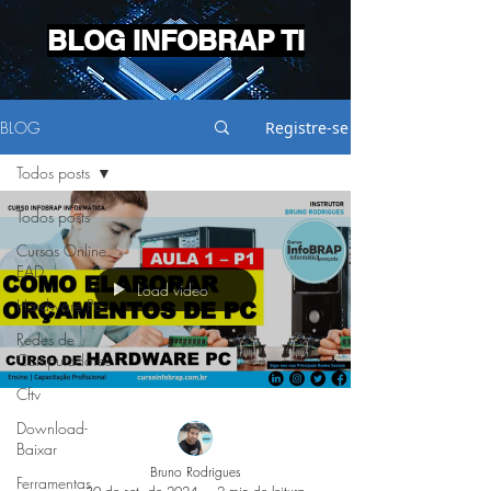
BLOG INFOBRAP TI
BLOG
Registre-se
Todos posts
Todos posts
Cursos Online
EAD
Load video
Hardware Pc
Redes de
Computadores
Cftv
Download-
Baixar
Bruno Rodrigues
Ferramentas