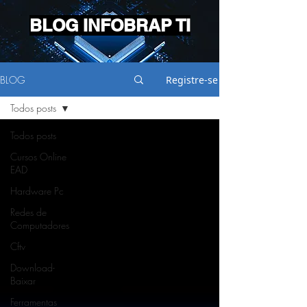
BLOG INFOBRAP TI
BLOG
Registre-se
Todos posts
Todos posts
Cursos Online
EAD
Hardware Pc
Redes de
Computadores
Cftv
Download-
Baixar
Ferramentas