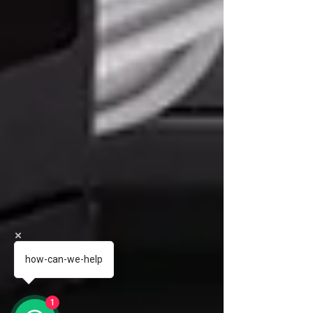
how-can-we-help
1