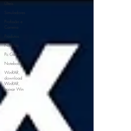
ÚIteis
Simuladores
Profissão e
Carreira
Produtos
Notícias
Pc Gamer
Notebooks
WinRAR,
download
WinRAR,
baixar Win