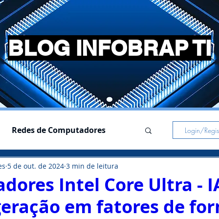
BLOG INFOBRAP TI
Redes de Computadores
Login/Regist
es
5 de out. de 2024
3 min de leitura
s
Simuladores
dores Intel Core Ultra - I
geração em fatores de fo
Pc Gamer
Notebooks