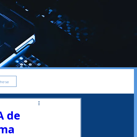
re-se
A de
rma