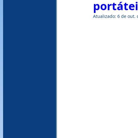
portátei
Atualizado:
6 de out.
WinRAR, download WinRAR, baixar Win