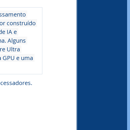
ssamento 
or construído 
de IA e 
a. Alguns 
e Ultra 
a GPU e uma 
ocessadores.