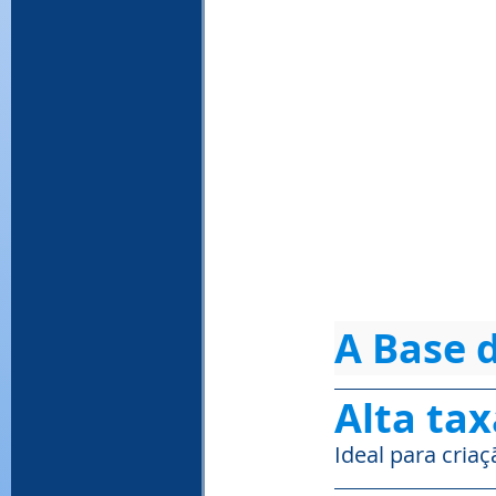
A Base 
Alta tax
Ideal para criaç