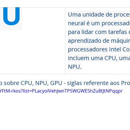
PU
Uma unidade de proce
neural é um processad
para lidar com tarefas 
aprendizado de máquin
processadores Intel Cor
incluem uma CPU, um
NPU.
o sobre CPU, NPU, GPU - siglas referente aos Pr
iBYFtM-rkos?list=PLacyoIVehJwnTP5WGWE5hZu8tJtNPqqpr