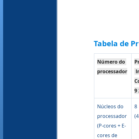
Tabela de Pr
Número do 
P
processador
 I
C
9
Núcleos do 
8
processador 
(4
(P-cores + E-
cores de 