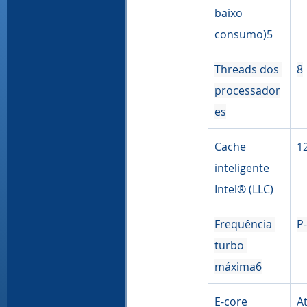
baixo 
consumo)5
Threads dos 
8
processador
es
Cache 
1
inteligente 
Intel® (LLC)
Frequência 
P
turbo 
máxima6
E-core
A