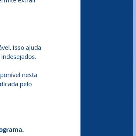
rmite extrair 
vel. Isso ajuda 
 indesejados.
sponível nesta 
dicada pelo 
rograma.