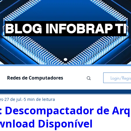
BLOG INFOBRAP TI
Redes de Computadores
Login/Regist
es
27 de jul.
5 min de leitura
s
Simuladores
 Descompactador de Arq
nload Disponível
Pc Gamer
Notebooks