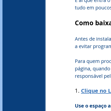
É aí que entra 
tudo em poucos
Como baixa
Antes de instala
a evitar progra
Para quem proc
página, quando 
responsável pelo
Clique no L
1.
Use o espaço a