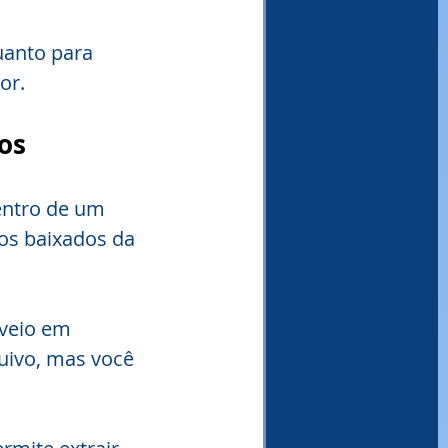
uanto para 
or.
os
ntro de um 
os baixados da 
veio em 
uivo, mas você 