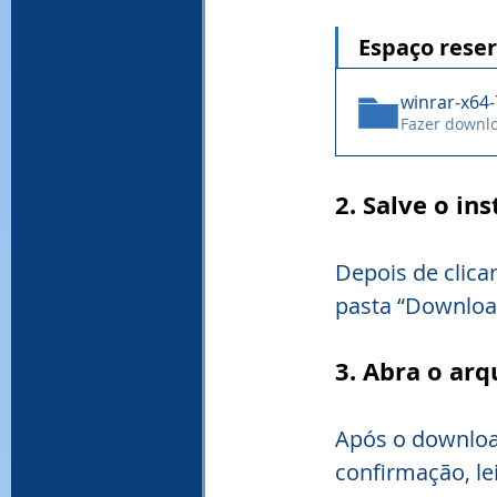
Espaço reser
winrar-x64
Fazer downl
2. Salve o i
Depois de clica
pasta “Downloa
3. Abra o arq
Após o download
confirmação, l