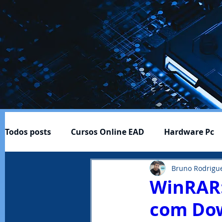
Todos posts
Cursos Online EAD
Hardware Pc
Bruno Rodrigu
Cftv
Download-Baixar
Ferramentas ÚItei
WinRAR:
com Dow
Profissão e Carreira
Produtos
Notícias