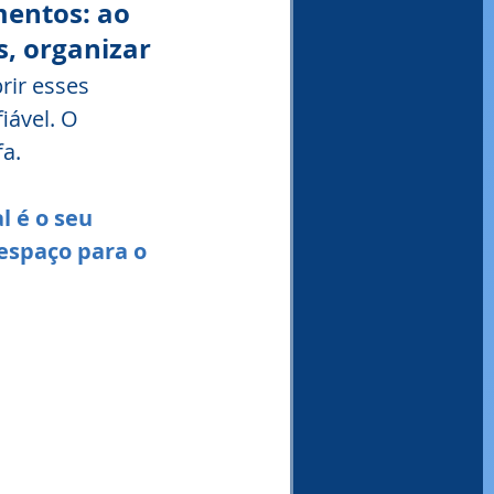
entos: ao 
, organizar 
rir esses 
ável. O 
a.
 é o seu 
espaço para o 