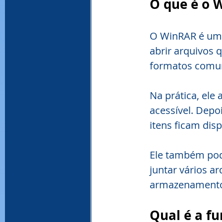
O que é o 
O WinRAR é um
abrir arquivos
formatos comu
Na prática, ele
acessível. Depo
itens ficam dis
Ele também pod
juntar vários a
armazenamento 
Qual é a f