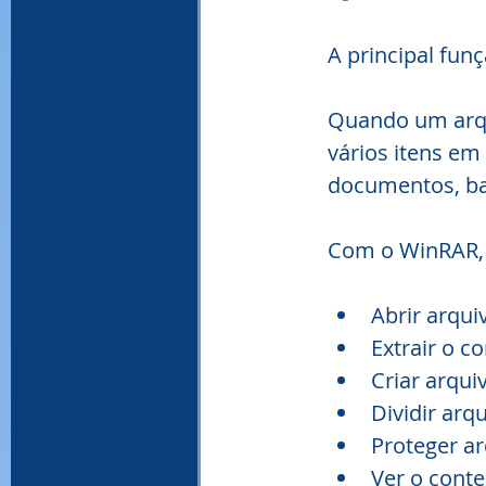
A principal fun
Quando um arqu
vários itens em
documentos, ba
Com o WinRAR, 
Abrir arqu
Extrair o c
Criar arqu
Dividir ar
Proteger a
Ver o conte