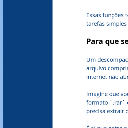
Essas funções t
tarefas simple
Para que s
Um descompacta
arquivo compri
internet não a
Imagine que voc
formato `.rar` 
precisa extrair