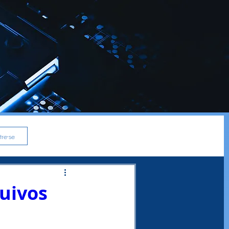
re-se
uivos