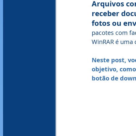
Arquivos c
receber doc
WinRAR, download WinRAR, baixar Win
fotos ou env
pacotes com fac
WinRAR é uma d
Neste post, vo
objetivo, como
botão de down