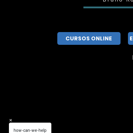
WinRAR, download WinRAR, baixar Win
CURSOS ONLINE
how-can-we-help