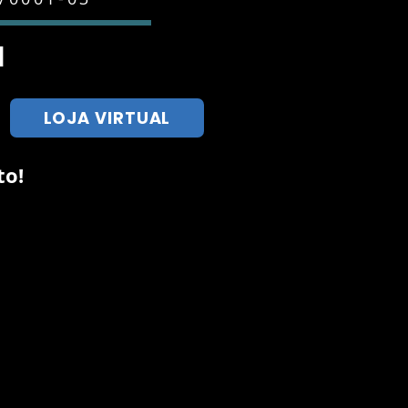
l
LOJA VIRTUAL
to!