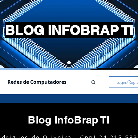
BLOG INFOBRAP TI
Redes de Computadores
Login/Regist
s
Simuladores
Blog InfoBrap TI
Pc Gamer
Notebooks
drigues de Oliveira - CnpJ 24.215.58