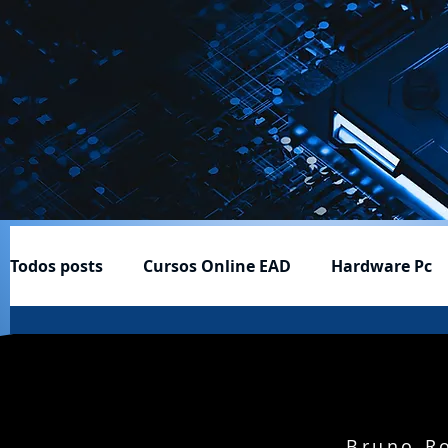
Todos posts
Cursos Online EAD
Hardware Pc
Cftv
Download-Baixar
Ferramentas ÚItei
Profissão e Carreira
Produtos
Notícias
Bruno Ro