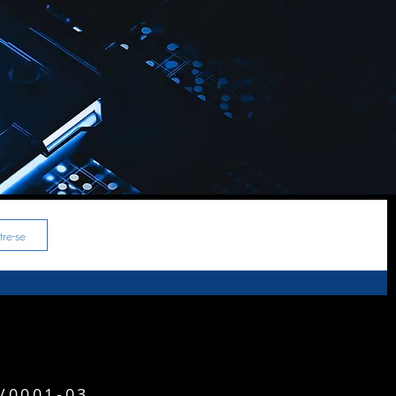
re-se
9/0001-03