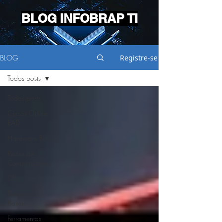
BLOG INFOBRAP TI
BLOG
Registre-se
Todos posts
Todos posts
Cursos Online
EAD
Hardware Pc
Redes de
Computadores
Cftv
Download-
Baixar
Ferramentas