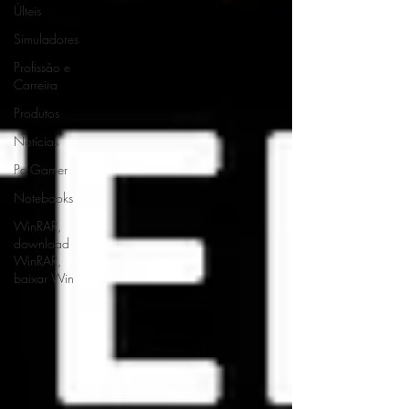
ÚIteis
Simuladores
Profissão e
Carreira
Produtos
Notícias
Pc Gamer
Notebooks
WinRAR,
download
WinRAR,
baixar Win