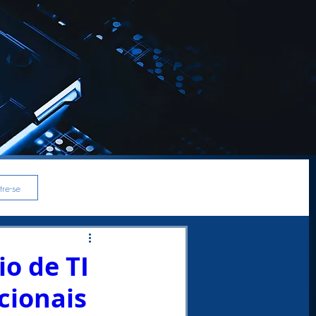
re-se
o de TI
cionais