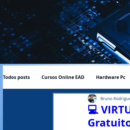
Todos posts
Cursos Online EAD
Hardware Pc
Bruno Rodrigu
Cftv
Download-Baixar
Ferramentas ÚItei
💻 VIRT
Gratuit
Profissão e Carreira
Produtos
Notícias