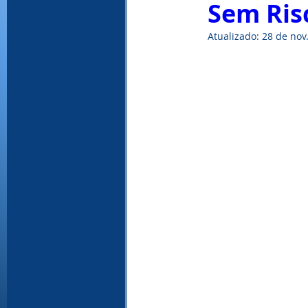
Sem Ris
Atualizado:
28 de nov
WinRAR, download WinRAR, baixar Win