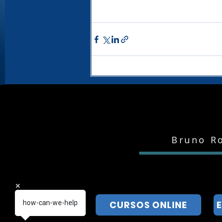
Bruno Ro
how-can-we-help
CURSOS ONLINE