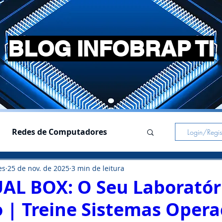
BLOG INFOBRAP TI
Redes de Computadores
Login/Regist
es
25 de nov. de 2025
3 min de leitura
s
Simuladores
UAL BOX: O Seu Laboratóri
o | Treine Sistemas Opera
Pc Gamer
Notebooks