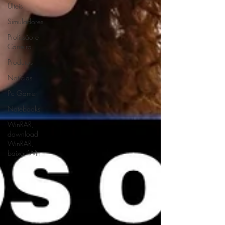
ÚIteis
Simuladores
Profissão e
Carreira
Produtos
Notícias
Pc Gamer
Notebooks
WinRAR,
download
WinRAR,
baixar Win