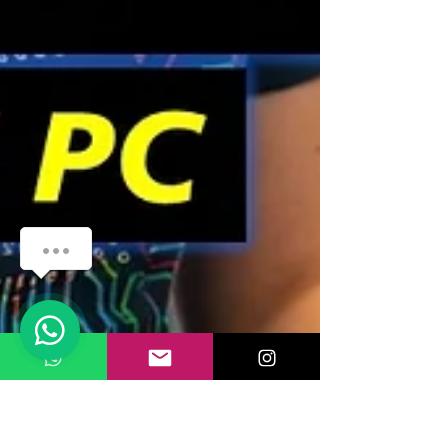
how-can-we-help
1