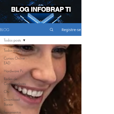
BLOG INFOBRAP TI
BLOG
Registre-se
Todos posts
Todos posts
Cursos Online
EAD
Hardware Pc
Redes de
Computadores
Cftv
Download-
Baixar
Ferramentas