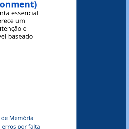
ironment)
ta essencial 
erece um 
utenção e 
vel baseado 
B de Memória 
rros por falta 