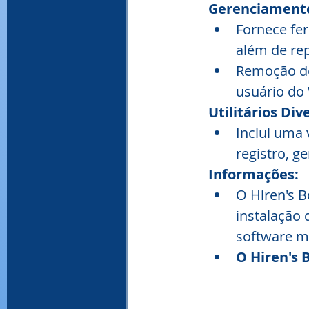
Gerenciamento
Fornece fer
além de rep
Remoção de
usuário do 
Utilitários Div
Inclui uma 
registro, g
Informações:
O Hiren's 
instalação
software m
O Hiren's 