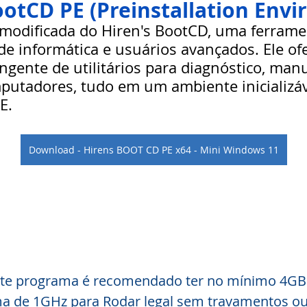
ootCD PE (Preinstallation Env
modificada do Hiren's BootCD, uma ferramen
de informática e usuários avançados. Ele of
ngente de utilitários para diagnóstico, man
putadores, tudo em um ambiente inicializá
E.
Download - Hirens BOOT CD PE x64 - Mini Windows 11
 este programa é recomendado ter no mínimo 4G
 de 1GHz para Rodar legal sem travamentos ou e