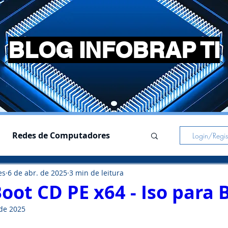
BLOG INFOBRAP TI
Redes de Computadores
Login/Regist
es
6 de abr. de 2025
3 min de leitura
s
Simuladores
oot CD PE x64 - Iso para 
 de 2025
Pc Gamer
Notebooks