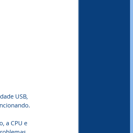
idade USB, 
uncionando.
o, a CPU e 
problemas.