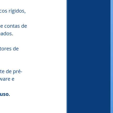
os rígidos, 
e contas de 
eados.
tores de 
e de pré-
ware e 
 uso.