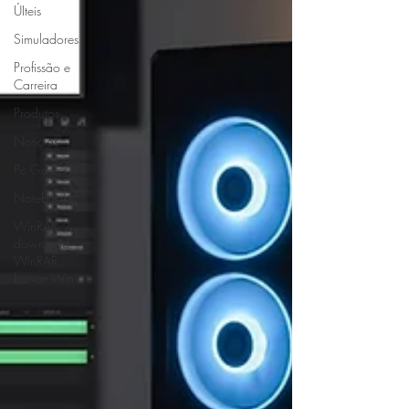
ÚIteis
Simuladores
Profissão e
Carreira
Produtos
Notícias
Pc Gamer
Notebooks
WinRAR,
download
WinRAR,
baixar Win