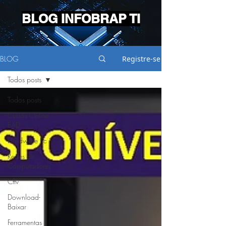
BLOG INFOBRAP TI
BLOG
Registre-se
Todos posts
Todos posts
Cursos Online
EAD
Hardware Pc
Redes de
Computadores
Cftv
Download-
Baixar
Ferramentas