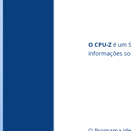
O CPU-Z
 é um S
informações sob
O Programa ide