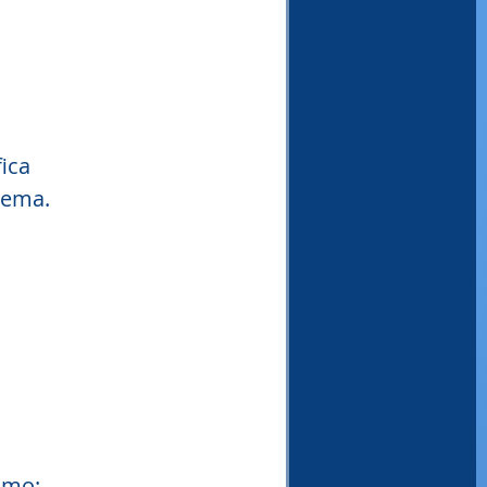
ica 
tema.
omo: