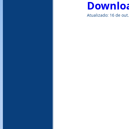
Downloa
Atualizado:
16 de out
WinRAR, download WinRAR, baixar Win