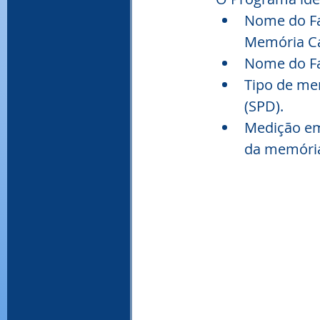
Nome do Fa
Memória C
Nome do Fa
Tipo de me
(SPD).
Medição em 
da memóri