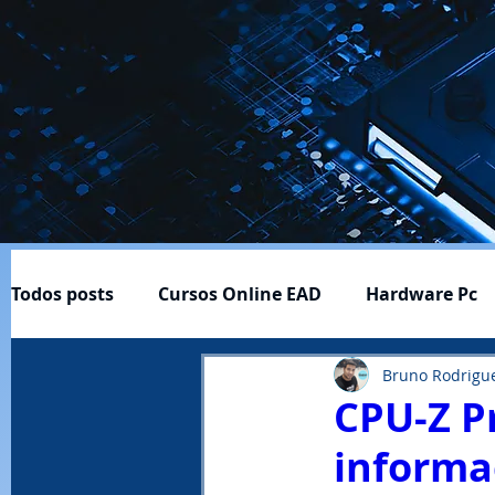
Todos posts
Cursos Online EAD
Hardware Pc
Bruno Rodrigue
Cftv
Download-Baixar
Ferramentas ÚItei
CPU-Z P
informa
Profissão e Carreira
Produtos
Notícias