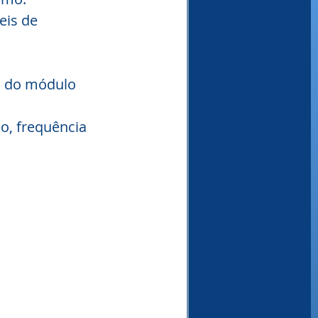
is de 
s do módulo 
o, frequência 