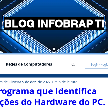
BLOG INFOBRAP TI
Redes de Computadores
Login/Regist
s de Oliveira
9 de dez. de 2022
1 min de leitura
s
Simuladores
rograma que Identifica
ções do Hardware do PC.
Pc Gamer
Notebooks