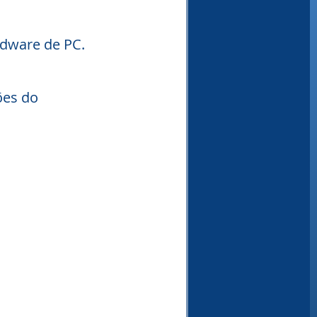
rdware de PC.
es do 