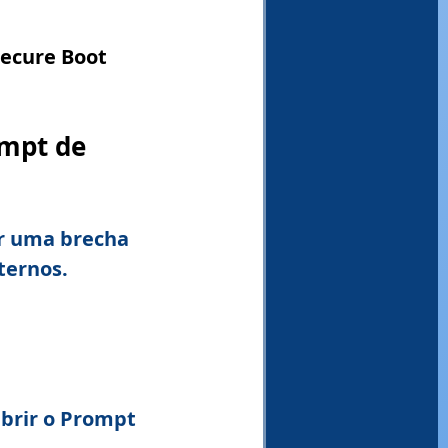
ecure Boot
ompt de 
r uma brecha 
ternos.
abrir o Prompt 