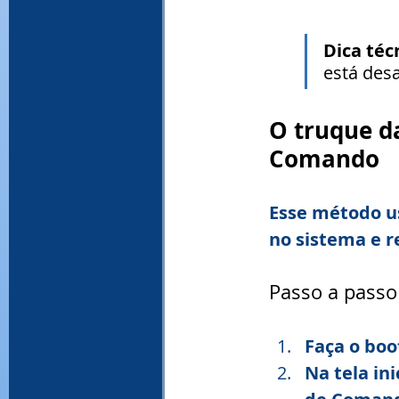
Dica téc
está desa
O truque da
Comando
Esse método us
no sistema e r
Passo a passo
Faça o boo
Na tela ini