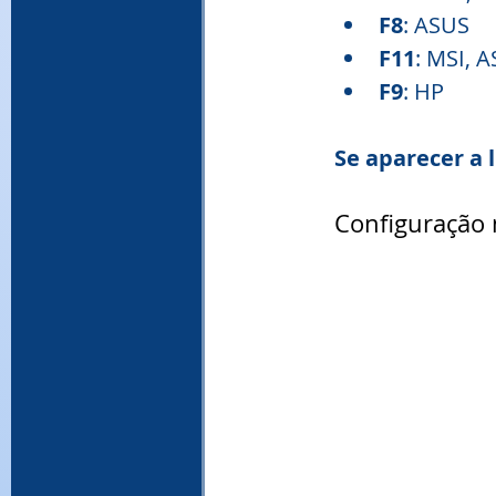
F8
: ASUS  
F11
: MSI, A
F9
: HP  
Se aparecer a l
Configuração 