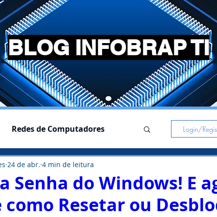
BLOG INFOBRAP TI
Redes de Computadores
Login/Regist
es
24 de abr.
4 min de leitura
s
Simuladores
 a Senha do Windows! E a
e como Resetar ou Desbl
Pc Gamer
Notebooks