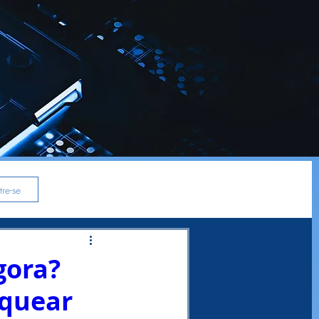
re-se
gora?
oquear