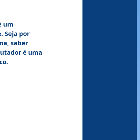
é um 
 Seja por 
ma, saber 
utador é uma 
co.