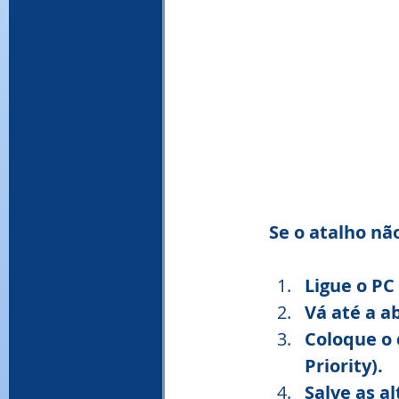
Se o atalho nã
Ligue o PC
Vá até a a
Coloque o 
Priority).
Salve as a