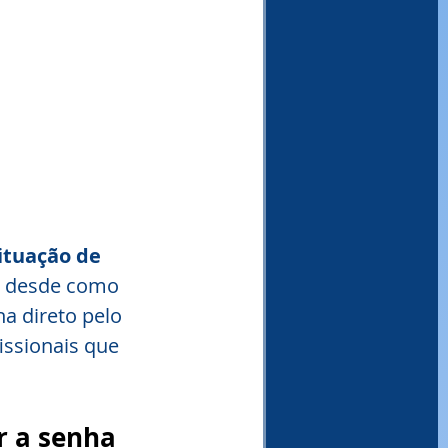
ituação de 
r desde como 
a direto pelo 
ssionais que 
r a senha 