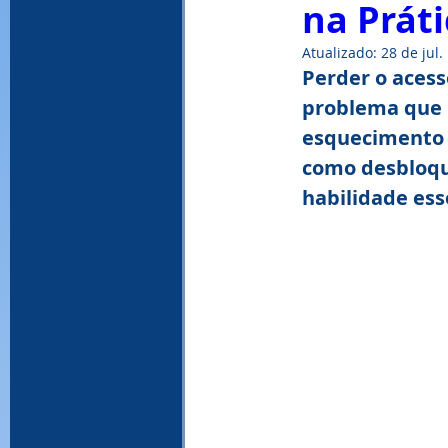
na Prát
Atualizado:
28 de jul.
WinRAR, download WinRAR, baixar Win
Perder o aces
problema que m
esquecimento 
como desbloqu
habilidade ess