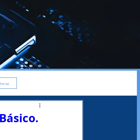
re-se
Básico.