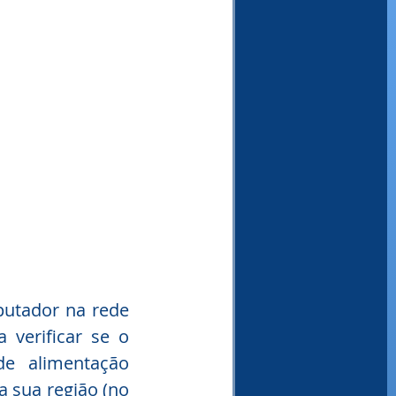
putador na rede 
 verificar se o 
e alimentação 
 sua região (no 