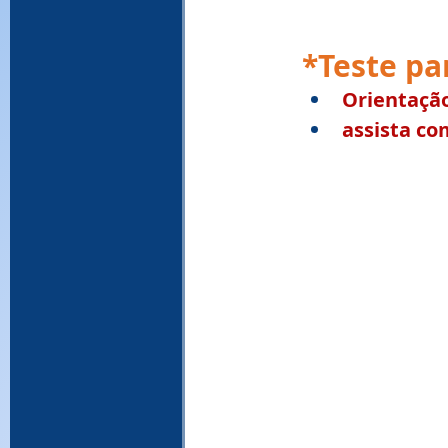
*Teste pa
Orientação
assista co