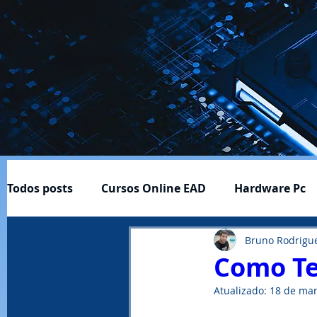
Todos posts
Cursos Online EAD
Hardware Pc
Bruno Rodrigue
Cftv
Download-Baixar
Ferramentas ÚItei
Como Tes
Atualizado:
18 de mar
Profissão e Carreira
Produtos
Notícias