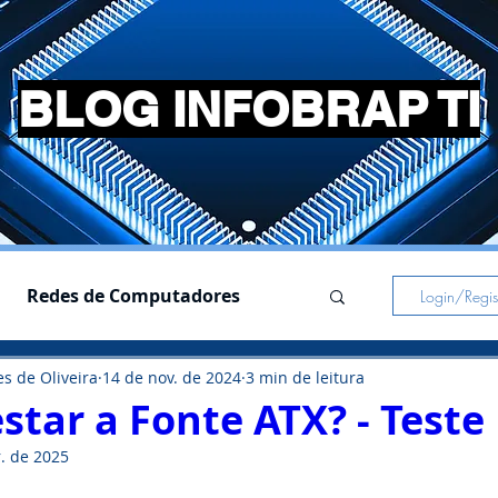
BLOG INFOBRAP TI
Redes de Computadores
Login/Regist
s de Oliveira
14 de nov. de 2024
3 min de leitura
s
Simuladores
tar a Fonte ATX? - Teste 
. de 2025
Pc Gamer
Notebooks