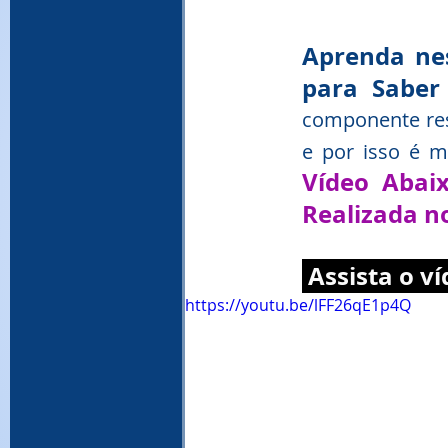
Aprenda nes
para Saber
componente resp
e por isso é mu
Vídeo Abaix
Realizada n
 Assista o v
https://youtu.be/lFF26qE1p4Q