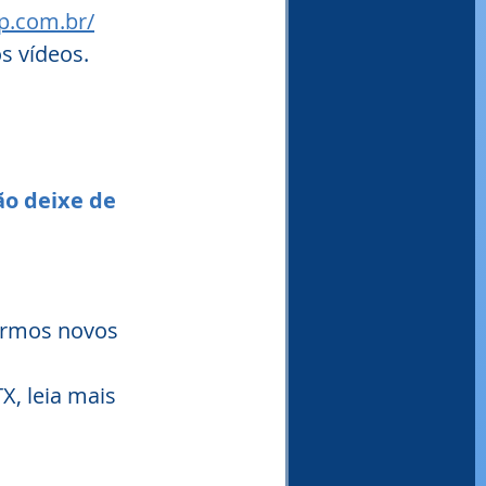
p.com.br/
s vídeos.
o deixe de 
armos novos 
X, leia mais 