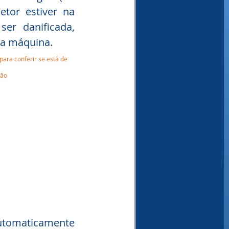
etor estiver na 
er danificada, 
a máquina. 
para conferir se está de 
ião
utomaticamente 