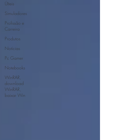
ÚIteis
Simuladores
Profissão e
Carreira
Produtos
Notícias
Pc Gamer
Notebooks
WinRAR,
download
WinRAR,
baixar Win