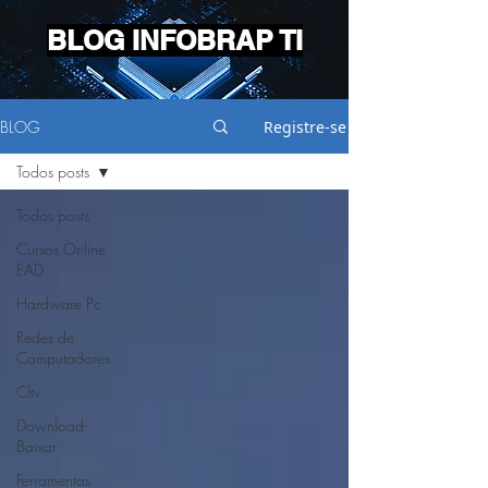
BLOG INFOBRAP TI
BLOG
Registre-se
Todos posts
Todos posts
Cursos Online
EAD
Hardware Pc
Redes de
Computadores
Cftv
Download-
Baixar
Ferramentas