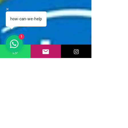
how-can-we-help
1