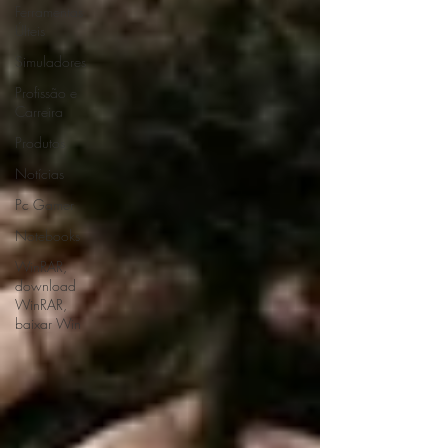
Ferramentas
ÚIteis
Simuladores
Profissão e
Carreira
Produtos
Notícias
Pc Gamer
Notebooks
WinRAR,
download
WinRAR,
baixar Win