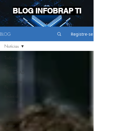
BLOG INFOBRAP TI
BLOG
Registre-se
Notícias
Todos posts
Cursos
Online EAD
Hardware
Pc
Redes de
Computadores
Cftv
Download-
Baixar